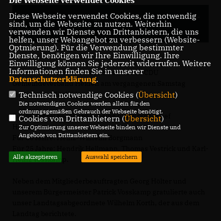
Die Webseite verwendet Cookies
Diese Webseite verwendet Cookies, die notwendig
Feierliche Ehrung langjähriger Mitglieder der CDU-
sind, um die Webseite zu nutzen. Weiterhin
Heiden
verwenden wir Dienste von Drittanbietern, die uns
helfen, unser Webangebot zu verbessern (Website-
Optmierung). Für die Verwendung bestimmter
Dienste, benötigen wir Ihre Einwilligung. Ihre
Einwilligung können Sie jederzeit widerrufen. Weitere
Informationen finden Sie in unserer
Im Rahmen einer Feierstunde ehrte der CDU
Datenschutzerklärung
.
Gemeindeverband Heiden am vergangenen Samstag
langjährige Mitglieder.
Technisch notwendige Cookies (
Übersicht
)
Die notwendigen Cookies werden allein für den
ordnungsgemäßen Gebrauch der Webseite benötigt.
Für 60 Jahre: Bernhard Wissing und Franz-Josef
Cookies von Drittanbietern (
Übersicht
)
Hörnemann
Zur Optimierung unserer Webseite binden wir Dienste und
Angebote von Drittanbietern ein.
Für 50 Jahre: Heinz-Wilhelm Borgmann
Für 25 Jahre: Hendrik Hellmann, Thomas Vestrick und Karl-
Alle akzeptieren
Auswahl speichern
Heinz Vosskamp.
Neben dem Mitgliederbeauftragten Georg Hölter und
unserem Bürgermeister Patrick Vosskamp gratulierte auch
unser Landtagsabgeordnete Wilhelm Korth, der aus dem
Landtag berichtete.