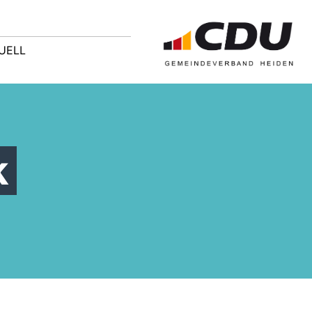
UELL
k