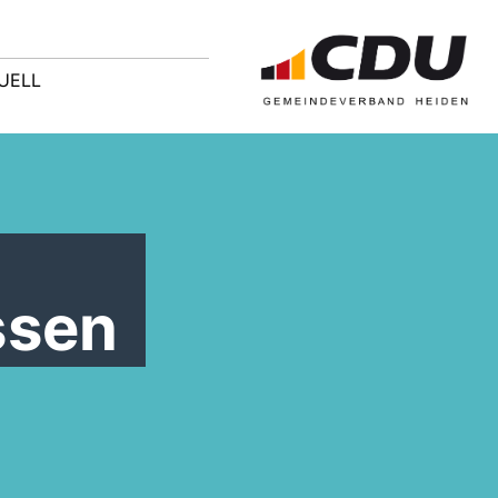
UELL
ssen