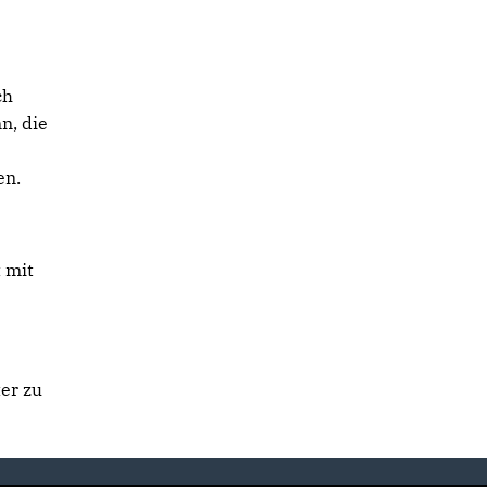
ch
n, die
en.
t mit
ter zu