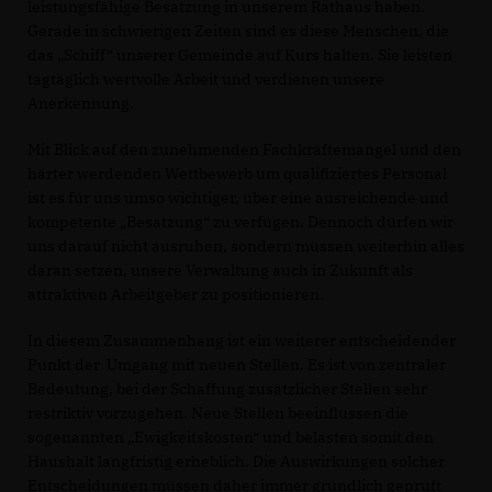
leistungsfähige Besatzung in unserem Rathaus haben.
Gerade in schwierigen Zeiten sind es diese Menschen, die
das „Schiff“ unserer Gemeinde auf Kurs halten. Sie leisten
tagtäglich wertvolle Arbeit und verdienen unsere
Anerkennung.
Mit Blick auf den zunehmenden Fachkräftemangel und den
härter werdenden Wettbewerb um qualifiziertes Personal
ist es für uns umso wichtiger, über eine ausreichende und
kompetente „Besatzung“ zu verfügen. Dennoch dürfen wir
uns darauf nicht ausruhen, sondern müssen weiterhin alles
daran setzen, unsere Verwaltung auch in Zukunft als
attraktiven Arbeitgeber zu positionieren.
In diesem Zusammenhang ist ein weiterer entscheidender
Punkt der Umgang mit neuen Stellen. Es ist von zentraler
Bedeutung, bei der Schaffung zusätzlicher Stellen sehr
restriktiv vorzugehen. Neue Stellen beeinflussen die
sogenannten „Ewigkeitskosten“ und belasten somit den
Haushalt langfristig erheblich. Die Auswirkungen solcher
Entscheidungen müssen daher immer gründlich geprüft