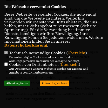
Die Webseite verwendet Cookies
Die Corona Pandemie stellt keine akute Bedrohung mehr
Diese Webseite verwendet Cookies, die notwendig
da, aber sie hallt in vielen Bereichen unserer Gesellschaft
sind, um die Webseite zu nutzen. Weiterhin
und auch bei vielen Menschen, insbesondere auch unseren
verwenden wir Dienste von Drittanbietern, die uns
Kindern und Jugendlichen immer noch nach, seelisch und
helfen, unser Webangebot zu verbessern (Website-
Optmierung). Für die Verwendung bestimmter
auch körperlich in vielfältiger Weise. Wir dürfen diese
Dienste, benötigen wir Ihre Einwilligung. Ihre
Menschen, mit all ihren Sorgen und Nöten, nicht alleine
Einwilligung können Sie jederzeit widerrufen. Weitere
Informationen finden Sie in unserer
lassen.
Datenschutzerklärung
.
Auch unser Haushalt spürt weiterhin die Nachwirkungen
Technisch notwendige Cookies (
Übersicht
)
der Corona-Pandemie, insbesondere im Bereich der
Die notwendigen Cookies werden allein für den
ordnungsgemäßen Gebrauch der Webseite benötigt.
kommunalen Einnahmen.
Cookies von Drittanbietern (
Übersicht
)
Zur Optimierung unserer Webseite binden wir Dienste und
Während sich viele wirtschaftliche Indikatoren langsam
Angebote von Drittanbietern ein.
stabilisieren, sind die Auswirkungen auf bestimmte
Einnahmequellen, wie die Einkommenssteuer, noch
Alle akzeptieren
Auswahl speichern
spürbar. Es ist deutlich, dass wir in einigen Bereichen noch
nicht vollständig zu den Einnahmeniveaus, wie vor der
Pandemie, zurückgekehrt sind.