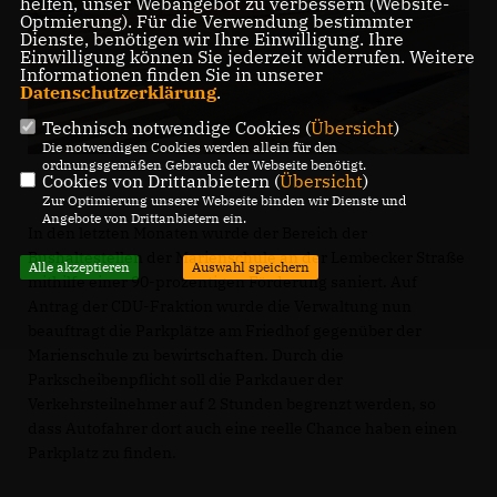
helfen, unser Webangebot zu verbessern (Website-
Optmierung). Für die Verwendung bestimmter
Dienste, benötigen wir Ihre Einwilligung. Ihre
Einwilligung können Sie jederzeit widerrufen. Weitere
Informationen finden Sie in unserer
Datenschutzerklärung
.
Technisch notwendige Cookies (
Übersicht
)
Die notwendigen Cookies werden allein für den
ordnungsgemäßen Gebrauch der Webseite benötigt.
Cookies von Drittanbietern (
Übersicht
)
Zur Optimierung unserer Webseite binden wir Dienste und
Angebote von Drittanbietern ein.
In den letzten Monaten wurde der Bereich der
Bushaltestellen der Marienschule an der Lembecker Straße
Alle akzeptieren
Auswahl speichern
mithilfe einer 90-prozentigen Förderung saniert. Auf
Antrag der CDU-Fraktion wurde die Verwaltung nun
beauftragt die Parkplätze am Friedhof gegenüber der
Marienschule zu bewirtschaften. Durch die
Parkscheibenpflicht soll die Parkdauer der
Verkehrsteilnehmer auf 2 Stunden begrenzt werden, so
dass Autofahrer dort auch eine reelle Chance haben einen
Parkplatz zu finden.