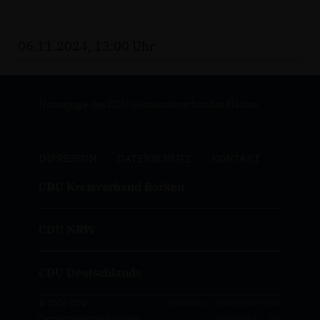
06.11.2024, 13:00 Uhr
Homepage des CDU Gemeindeverbandes Heiden
IMPRESSUM
DATENSCHUTZ
KONTAKT
CDU Kreisverband Borken
CDU NRW
CDU Deutschlands
© 2026 CDU
Realisation: Sharkness Media
Gemeindeverband Heiden
GmbH & Co. KG